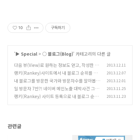
10
구독하기
'
▶ Special
>
○ 블로그(Blog)
' 카테고리의 다른 글
다음 뷰(View)로 원하는 정보도 얻고, 작성한 글
2013.12.11
을 널리 퍼트리세요
랭키(Rankey)사이트에서 내 블로그 순위를 측
2013.12.07
(7)
정해봅시다
내 블로그를 방문한 국가와 방문자수를 알아봅시
2013.12.01
(2)
다
일 방문자 7만?! 네이버 메인노출 대박사건 그
2013.11.25
(0)
후...
랭키(Rankey) 사이트 등록으로 내 블로그 순위
2013.11.23
(8)
알아보기
(2)
관련글