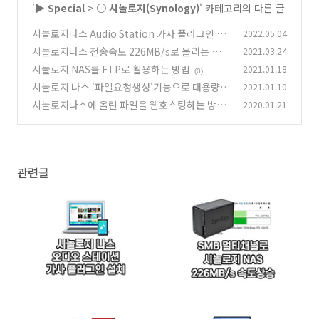
'
▶ Special
>
○ 시놀로지(Synology)
' 카테고리의 다른 글
시놀로지나스 Audio Station 가사 플러그인 설
2022.05.04
치하기
시놀로지나스 전송속도 226MB/s로 올리는 법(S
2021.03.24
(8)
MB 멀티채널)
시놀로지 NAS를 FTP로 활용하는 방법
2021.01.18
(18)
(0)
시놀로지 나스 '파일요청생성'기능으로 대용량
2021.01.10
파일 편리하게 전달 받기
시놀로지나스에 올린 파일을 웹호스팅하는 방법
2020.01.21
(2)
(9)
관련글