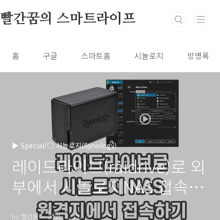
본문 바로가기
빨간꿈의 스마트라이프
홈
구글
스마트홈
시놀로지
방명록
▶ Special/○ 시놀로지(Synology)
레이드라이브(raidrive)로 외
부에서 시놀로지NAS 접속하
는 방법
by 빨간꿈
2021. 3. 12.