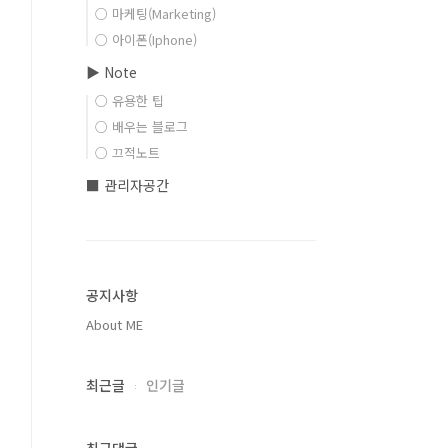
○ 마케팅(Marketing)
○ 아이폰(Iphone)
▶ Note
○ 유용한 팁
○ 배우는 블로그
○ 끄적노트
■ 관리자공간
공지사항
About ME
최근글
인기글