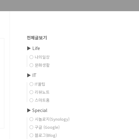
전체글보기
▶ Life
○ 나의일상
○ 문화생활
▶ IT
○ IT꿀팁
○ 리뷰노트
○ 스마트홈
▶ Special
○ 시놀로지(Synology)
○ 구글 (Google)
○ 블로그(Blog)