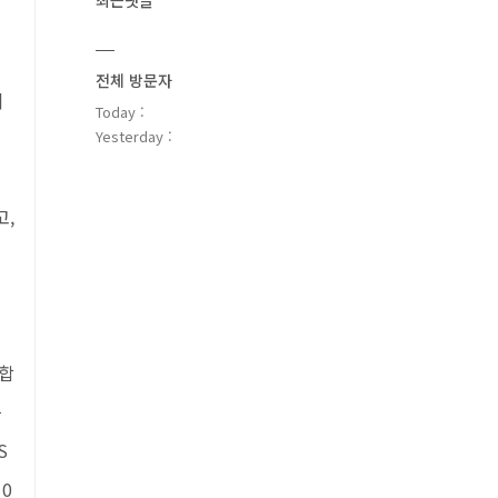
최근댓글
전체 방문자
이
Today :
Yesterday :
고,
야합
등
S
0