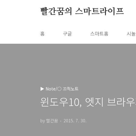
본문 바로가기
빨간꿈의 스마트라이프
홈
구글
스마트홈
시놀
▶ Note/○ 끄적노트
윈도우10, 엣지 브라우
by 빨간꿈
2015. 7. 30.