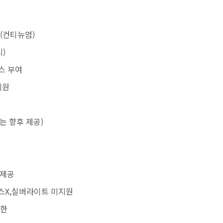
(컨티뉴엄)
시)
스 부여
지원
어는 향후 제공)
 제공
티스X,실버라이트 미지원
제한