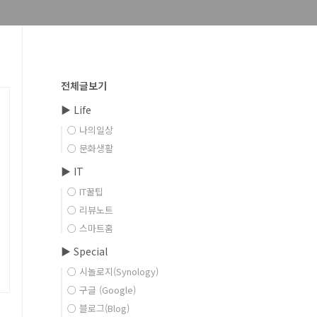
전체글보기
▶ Life
○ 나의일상
○ 문화생활
▶ IT
○ IT꿀팁
○ 리뷰노트
○ 스마트홈
▶ Special
○ 시놀로지(Synology)
○ 구글 (Google)
○ 블로그(Blog)