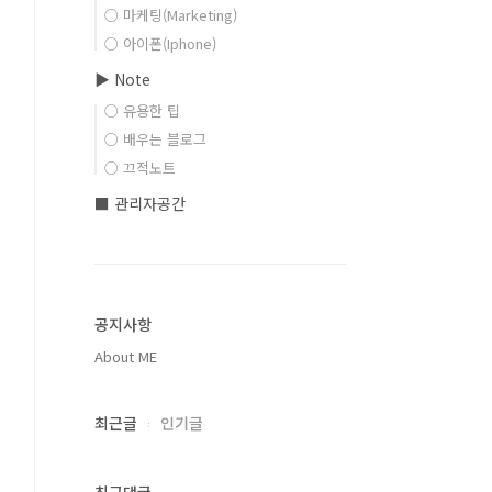
○ 마케팅(Marketing)
○ 아이폰(Iphone)
▶ Note
○ 유용한 팁
○ 배우는 블로그
○ 끄적노트
■ 관리자공간
공지사항
About ME
최근글
인기글