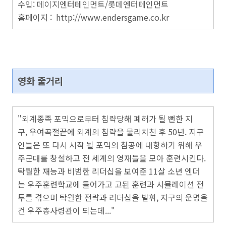
수입: 데이지엔터테인먼트/롯데엔터테인먼트
홈페이지 : http://www.endersgame.co.kr
영화 줄거리
"외계종족 포믹으로부터 침략당해
폐허가 될 뻔한 지
구,
우여곡절끝에
외계의 침략을 물리치친
후 50년.
지구
인들은 또 다시 시작 될 포믹의 침공에 대항하기 위해 우
주군대를 창설하고
전 세계의 영재들을 모아
훈련시킨다.
탁월한 재능과 비범한 리더십을 보여준 11살 소년 엔더
는
우주훈련학교에 들어가고 고된 훈련과 시뮬레이션 전
투를 겪으며 탁월한 전략과 리더십을 발휘, 지
구의 운명을
건 우주
총
사령관이 되는데..."