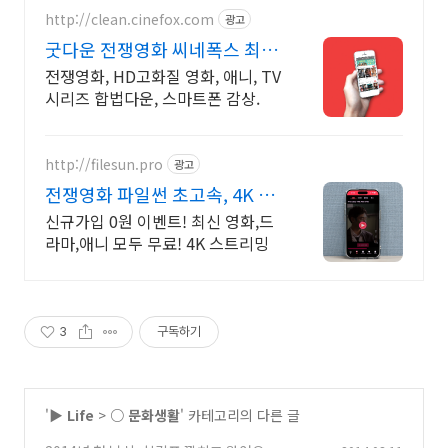
http://clean.cinefox.com
광고
굿다운 전쟁영화 씨네폭스 최대
3만원+10%추가적립
전쟁영화, HD고화질 영화, 애니, TV
시리즈 합법다운, 스마트폰 감상.
http://filesun.pro
광고
전쟁영화 파일썬 초고속, 4K 실
시간 보기!
신규가입 0원 이벤트! 최신 영화,드
라마,애니 모두 무료! 4K 스트리밍
3
구독하기
'
▶ Life
>
○ 문화생활
' 카테고리의 다른 글