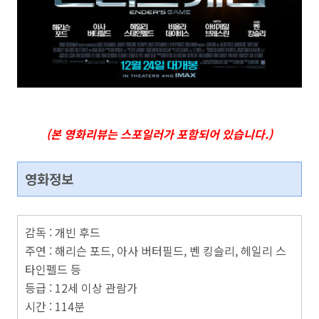
(본 영화리뷰는 스포일러가 포함되어 있습니다.)
영화정보
감독 : 개빈 후드
주연 : 해리슨 포드, 아사 버터필드, 벤 킹슬리, 헤일리 스
타인펠드 등
등급 : 12세 이상 관람가
시간 : 114분