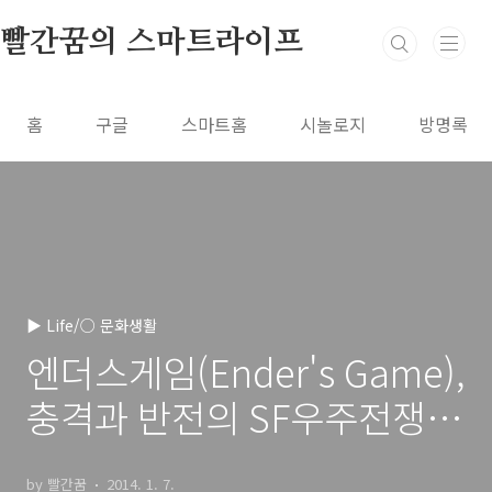
본문 바로가기
빨간꿈의 스마트라이프
홈
구글
스마트홈
시놀로지
방명록
▶ Life/○ 문화생활
엔더스게임(Ender's Game),
충격과 반전의 SF우주전쟁
영화
by 빨간꿈
2014. 1. 7.