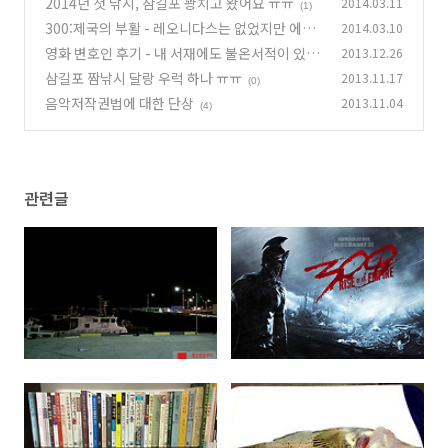
2014년 첫 낚시, 삼길포 꽝치고 왔어요 ㅠㅠ
2014.03.11
(1)
300:제국의 부활 - 레오니다스는 없었지만 에바
2014.03.10
그린은 있었다
영화 변호인 후기 - 내 서재에도 불온서적이 있
2013.12.26
(6)
다!
삼길포 짬낚시 달랑 우럭 하나 ㅠㅠ
2013.11.17
(0)
(0)
음악저작권법에 대한 단상
2013.11.04
(4)
관련글