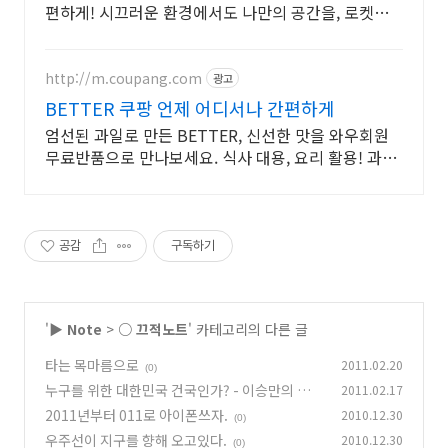
편하게! 시끄러운 환경에서도 나만의 공간을, 로켓배
송으로 빠르게 받아보세요.
http://m.coupang.com
광고
BETTER 쿠팡 언제 어디서나 간편하게
엄선된 과일로 만든 BETTER, 신선한 맛을 와우회원
무료반품으로 만나보세요. 식사 대용, 요리 활용! 과일
음료, 와우회원 무제한 무료배송으로 편리하게.
공감
구독하기
'
▶ Note
>
○ 끄적노트
' 카테고리의 다른 글
타는 목마름으로
2011.02.20
(0)
누구를 위한 대한민국 건국인가? - 이승만의 정부
2011.02.17
수립은 건국이 아니다!
2011년부터 011로 아이폰쓰자.
2010.12.30
(0)
(0)
우주선이 지구를 향해 오고있다.
2010.12.30
(0)