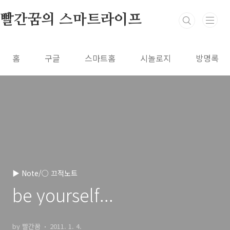
본문 바로가기
빨간꿈의 스마트라이프
홈
구글
스마트홈
시놀로지
방명록
▶ Note/○ 끄적노트
be yourself...
by 빨간꿈
2011. 1. 4.