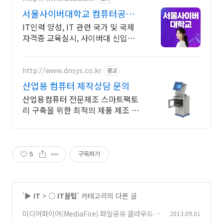
서울사이버대학교 컴퓨터공학
과 2026 가을학기 신편입생
IT인력 양성, IT 관련 국가 및 국제
자격증 교육실시, 사이버대 신입생
수 1위 장학금 지급 1위, 학사 석사
박사 온라인복수학위까지
http://www.dnsys.co.kr
광고
산업용 컴퓨터 제작상담 문의
산업용컴퓨터 전문제조 스마트팩토
리 구축을 위한 최적의 제품 제조 생
산 디앤시스
5
구독하기
'
▶ IT
>
○ IT꿀팁
' 카테고리의 다른 글
미디어파이어(MediaFire) 파일공유 클라우드의
2013.09.01