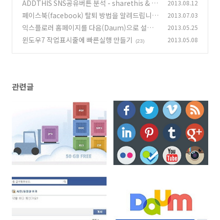
최강자
ADDTHIS SNS공유버튼 분석 - sharethis & a
2013.08.12
(5)
ddthis
페이스북(facebook) 탈퇴 방법을 알려드립니다
2013.07.03
(0)
익스플로러 홈페이지를 다음(Daum)으로 설정
2013.05.25
(32)
할 수 밖에 없는 2가지 이유
윈도우7 작업표시줄에 빠른실행 만들기
2013.05.08
(7)
(23)
관련글