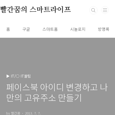
본문 바로가기
빨간꿈의 스마트라이프
홈
구글
스마트홈
시놀로지
방명록
▶ IT/○ IT꿀팁
페이스북 아이디 변경하고 나
만의 고유주소 만들기
by 빨간꿈
2013. 7. 7.