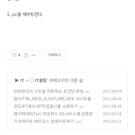
5. pc를 재부팅한다.
4
구독하기
'
▶ IT
>
○ IT꿀팁
' 카테고리의 다른 글
인터넷상의 사진을 저장하는 초간단 방법
2013.05.04
(0)
웹(HTML,WEB,JS,ASP,XML)공부 사이트를 소
2013.04.28
개합니다.
윈도우7에서 XP작업표시줄 사용하기
2013.04.28
(3)
(1)
엠지텍(MGTec) 외장하드 AS서비스에 감동받았
2013.03.18
습니다
기가바이트 바이오스 업데이트하기
2013.03.11
(15)
(13)