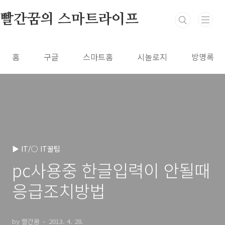
본문 바로가기
빨간꿈의 스마트라이프
홈
구글
스마트홈
시놀로지
방명록
▶ IT/○ IT꿀팁
pc사용중 한글입력이 안될때
응급조치방법
by 빨간꿈
2013. 4. 28.