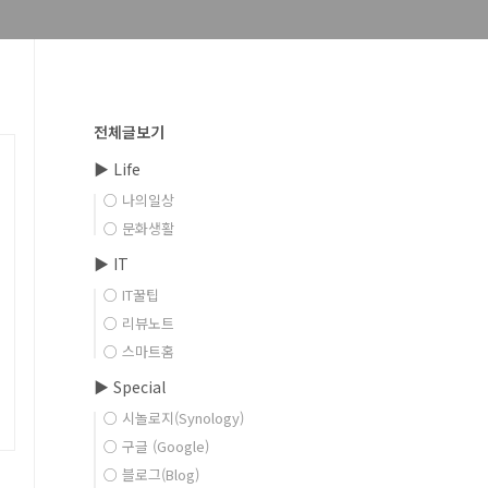
전체글보기
▶ Life
○ 나의일상
○ 문화생활
▶ IT
○ IT꿀팁
○ 리뷰노트
○ 스마트홈
▶ Special
○ 시놀로지(Synology)
○ 구글 (Google)
○ 블로그(Blog)