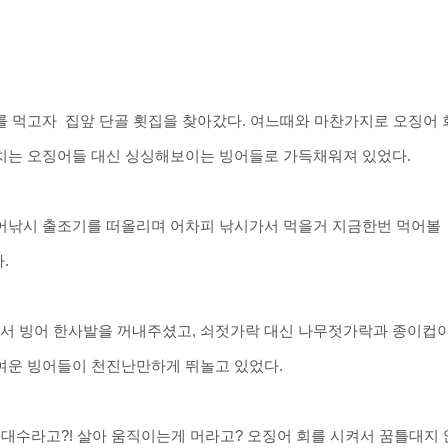
를 먹고자
집앞 단골 횟집을 찾아갔다.
여느때와 마찬가지로 오징어 
치는 오징어들 대신 싱싱해보이는
빙어들로 가득채워져 있었다
.
어낚시 출조기를 떠올리며 어차피 낚시가서 먹을거 지금한번 먹어볼
.
서 빙어 한사발을 꺼내주셨고, 쇠젓가락 대신 나무젓가락과 종이컵
여운 빙어들이 천진난만하게 뛰놀고 있었다.
 대수라고?! 살아 움직이는게 머라고?
오징어 회를 시켜서 꿈틀대지 