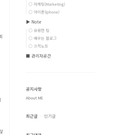
○ 마케팅(Marketing)
○ 아이폰(Iphone)
▶ Note
○ 유용한 팁
회
○ 배우는 블로그
○ 끄적노트
■ 관리자공간
공지사항
About ME
이
최근글
인기글
않