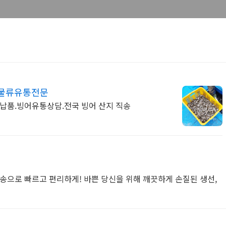
 물류유통전문
 납품.빙어유통상담.전국 빙어 산지 직송
송으로 빠르고 편리하게! 바쁜 당신을 위해 깨끗하게 손질된 생선,