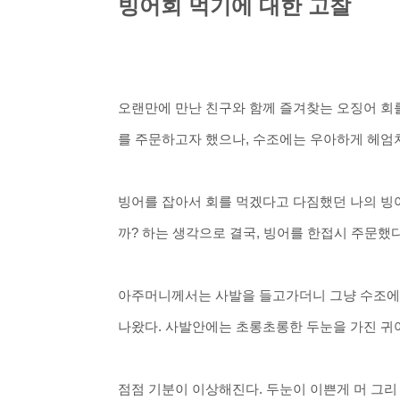
빙어회 먹기에 대한 고찰
오랜만에 만난 친구와 함께
즐겨찾는
오징어 회
를 주문하고자 했으나,
수조에는
우아하게 헤엄
빙어를 잡아서 회를 먹겠다고 다짐했던 나의 빙
까? 하는 생각으로
결국, 빙어를 한접시 주문했다
아주머니께서는 사발을 들고가더니 그냥 수조에
나왔다. 사발안에는 초롱초롱한
두눈을 가진 귀
점점 기분이 이상해진다. 두눈이 이쁜게 머 그리