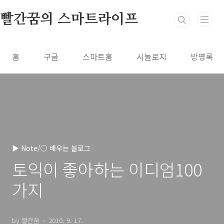
본문 바로가기
빨간꿈의 스마트라이프
홈
구글
스마트홈
시놀로지
방명록
▶ Note/○ 배우는 블로그
토익이 좋아하는 이디엄100
가지
by 빨간꿈
2010. 9. 17.