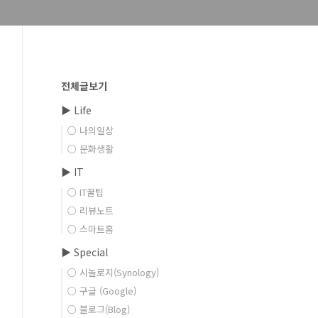
전체글보기
▶ Life
○ 나의일상
○ 문화생활
▶ IT
○ IT꿀팁
○ 리뷰노트
○ 스마트홈
▶ Special
○ 시놀로지(Synology)
○ 구글 (Google)
○ 블로그(Blog)