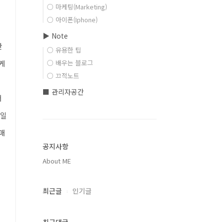
○ 마케팅(Marketing)
○ 아이폰(Iphone)
▶ Note
산
○ 유용한 팁
케
○ 배우는 블로그
○ 끄적노트
니
■ 관리자공간
배
바일
매
공지사항
About ME
최근글
인기글