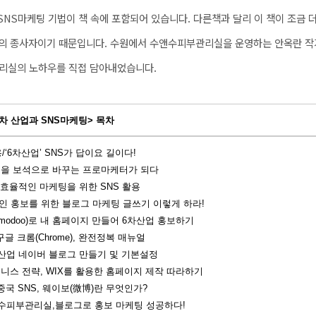
SNS마케팅 기법이 책 속에 포함되어 있습니다. 다른책과 달리 이 책이 조금 
업의 종사자이기 때문입니다. 수원에서 수앤수피부관리실을 운영하는 안옥란 작
관리실의 노하우를 직접 담아내었습니다.
6차 산업과 SNS마케팅> 목차
용/‘6차산업’
SNS
가 답이요 길이다!
원석을 보석으로 바꾸는 프로마케터가 되다
주/효율적인 마케팅을 위한
SNS
활용
적인 홍보를 위한 블로그 마케팅 글쓰기 이렇게 하라!
modoo
)로 내 홈페이지 만들어 6차산업 홍보하기
구글 크롬(
Chrome
), 완전정복 매뉴얼
6차산업 네이버 블로그 만들기 및 기본설정
즈니스 전략,
WIX
를 활용한 홈페이지 제작 따라하기
 중국
SNS
, 웨이보(
微
博
)란 무엇인가?
앤수피부관리실,블로그로 홍보 마케팅 성공하다!