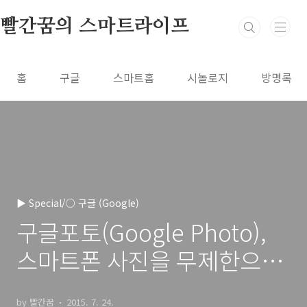
본문 바로가기
빨간꿈의 스마트라이프
홈
구글
스마트홈
시놀로지
방명록
▶ Special/○ 구글 (Google)
구글포토(Google Photo),
스마트폰 사진을 무제한으로
백업하세요!
by 빨간꿈
2015. 7. 24.