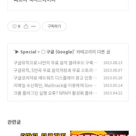
8
구독하기
'
▶ Special
>
○ 구글 (Google)
' 카테고리의 다른 글
구글뮤직으로 나만의 무료 음악 클라우드 구축하
2015.08.13
기
구글뮤직, 5만곡 무료 음악저장과 무료 스트리밍
2015.08.07
(2)
라디오를 이용하세요!
구글코리아로 애드워즈 디스플레이 광고 인증시
2015.05.20
(8)
험 교육받고 왔어요^^
지메일 수신확인, Mailtrack을 이용하여 Gmail
2015.05.14
(9)
수신확인함 만들기
크롬 플러그인 실행 오류? NPAPI 활성화 플러그
2015.04.22
(9)
인 차단 해제 방법
(6)
관련글